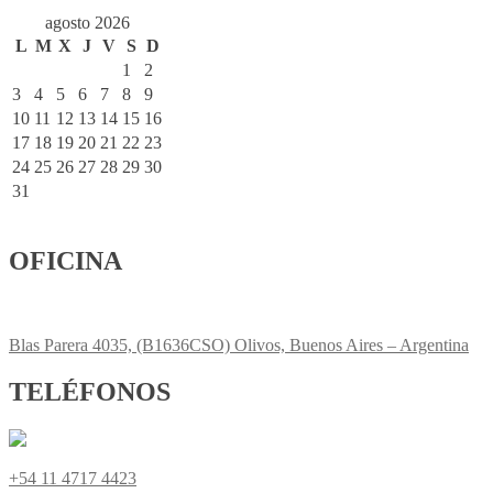
agosto 2026
L
M
X
J
V
S
D
1
2
3
4
5
6
7
8
9
10
11
12
13
14
15
16
17
18
19
20
21
22
23
24
25
26
27
28
29
30
31
OFICINA
Blas Parera 4035, (B1636CSO) Olivos, Buenos Aires – Argentina
TELÉFONOS
+54
11 4717 4423