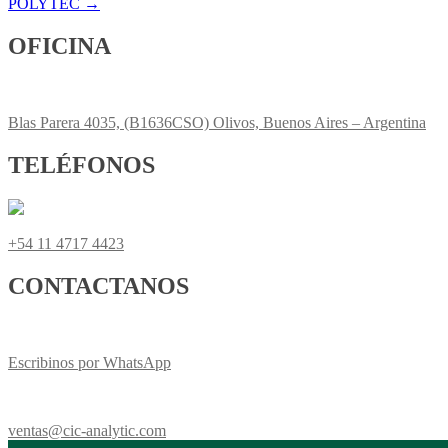
POLYTEC
→
navigation
OFICINA
Blas Parera 4035, (B1636CSO) Olivos, Buenos Aires – Argentina
TELÉFONOS
+54
11 4717 4423
CONTACTANOS
Escribinos por WhatsApp
ventas@cic-analytic.com