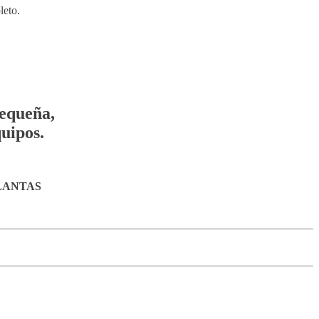
leto.
pequeña,
uipos.
LANTAS