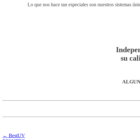
Lo que nos hace tan especiales son nuestros sistemas úni
Indepen
su ca
ALGUN
Post
←
BestUV